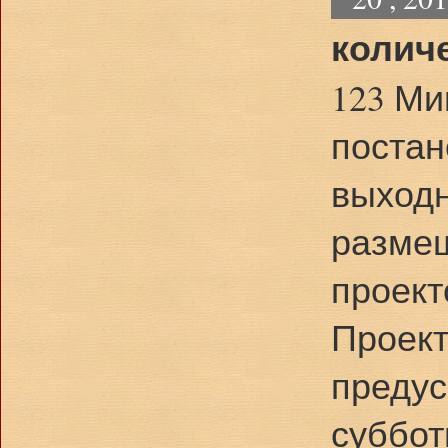
количе
123 Ми
постан
выходн
разме
проект
Проект
предус
суббот