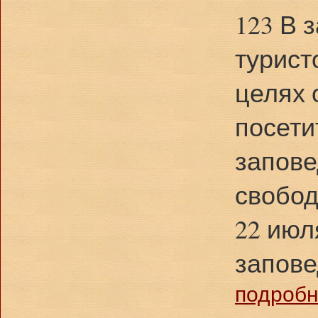
123 В 
турист
целях 
посети
запове
свобод
22 июл
запове
подробне