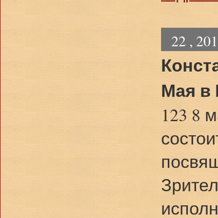
22 , 20
Конст
Мая в 
123 8 м
состои
посвя
Зрител
исполн