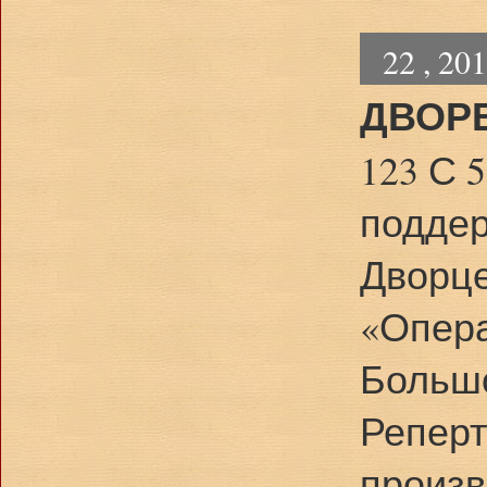
22 , 20
ДВОР
123 С 
поддер
Дворце
«Опера
Большо
Реперт
произв