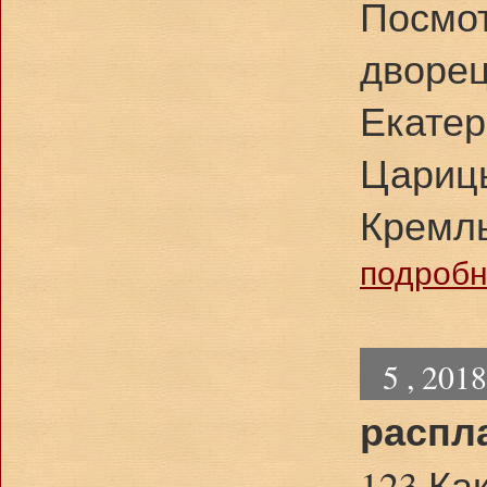
Посмот
дворец
Екатер
Царицы
Кремль
подробне
5 , 201
распл
123 Ка