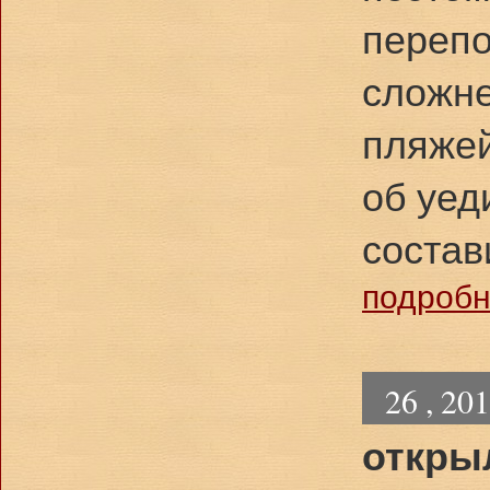
перепо
сложне
пляжей
об уед
состав
подробне
26 , 20
откры