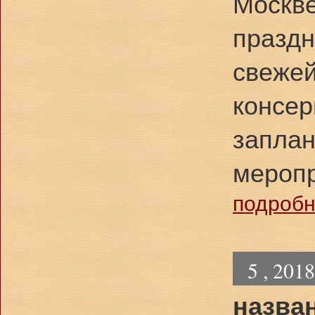
Москве
праздн
свежей
консер
заплан
мероп
подробне
5 , 201
назва