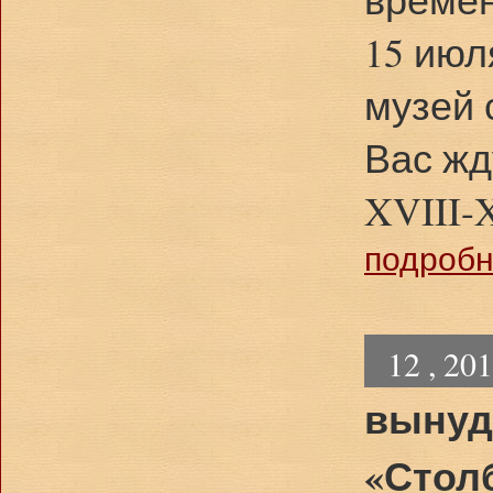
15 июля
музей 
Вас жд
XVIII-
подробне
12 , 20
вынуд
«Стол