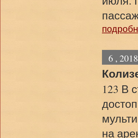
июля. 
пассаж
подробне
6 , 201
Колиз
123 В 
достоп
мульти
на аре