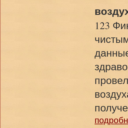
возду
123 Фи
чистым
данные
здраво
провел
воздух
получ
подробне