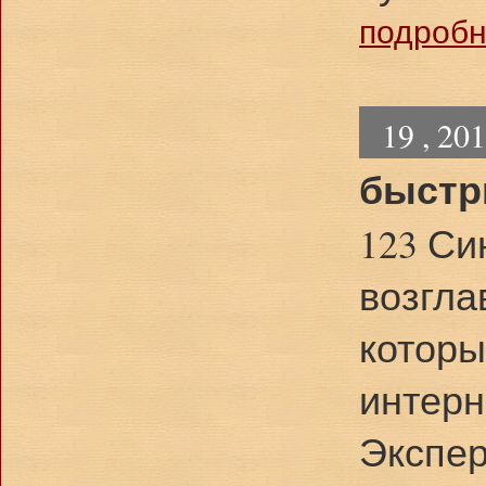
подробне
19 , 20
быстр
123 Си
возгла
которы
интерн
Экспер