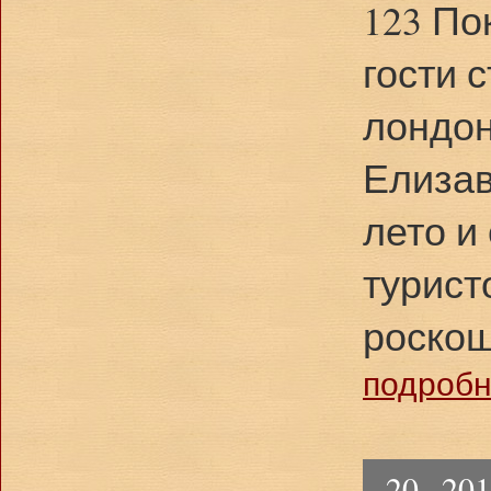
123 По
гости 
лондон
Елизав
лето и
турист
роскош
подробне
20 , 20