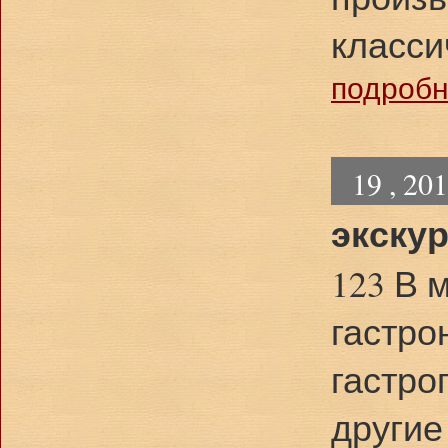
класси
подробне
19 , 20
экску
123 В 
гастро
гастро
другие