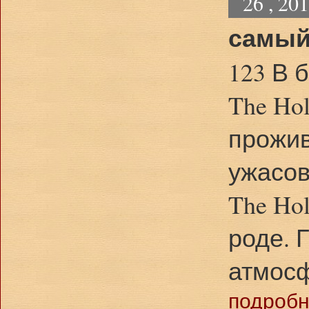
26 , 20
самый
123 В 
The Ho
прожи
ужасов
The Ho
роде. 
атмос
подробне