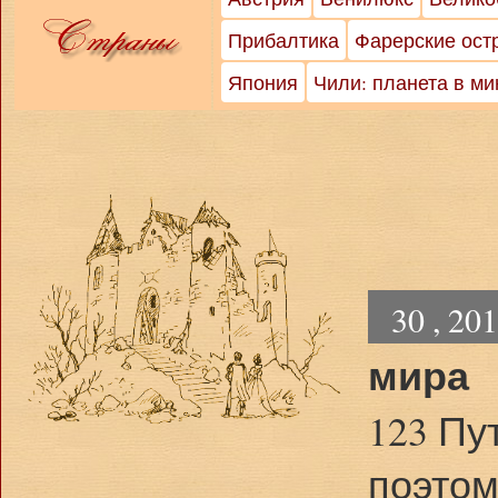
Прибалтика
Фарерские ост
Япония
Чили: планета в м
30 , 20
мира
123 Пу
поэтом