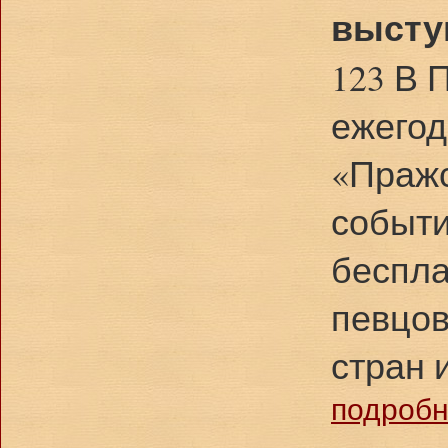
высту
123 В 
ежего
«Пражс
событи
беспла
певцов
стран 
подробне