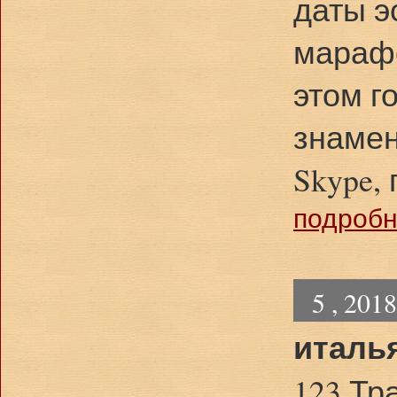
даты э
марафо
этом г
знамен
Skype,
подробне
5 , 201
италь
123 Тр