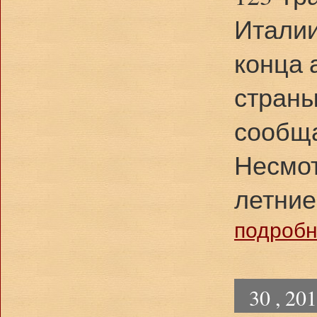
Италии
конца 
страны
сообщае
Несмот
летние
подробне
30 , 20