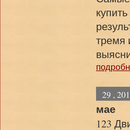
купить
резуль
тремя 
выясн
подробне
29 , 20
мае
123 Дв