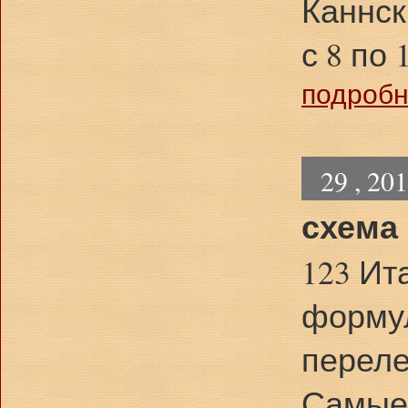
Каннск
с 8 по
подробне
29 , 20
схема
123 Ит
формул
переле
Самые