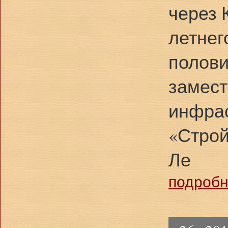
через 
летнег
полови
замест
инфрас
«Строй
Ле
подробне