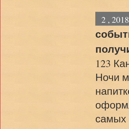
2 , 201
событ
получ
123 Ка
Ночи м
напитк
оформл
самых 