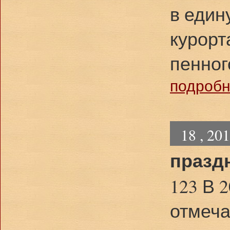
в един
курорт
пенног
подробне
18 , 20
праздн
123 В 
отмеча