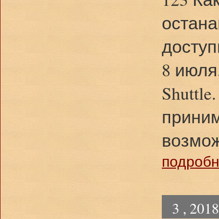
остана
доступ
8 июля
Shuttl
приним
возмож
подробне
3 , 201