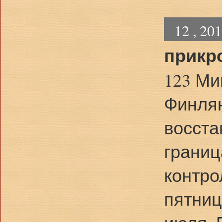
12 , 20
прикр
123 Ми
Финля
восста
границ
контро
пятниц