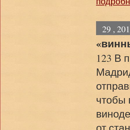
подробне
29 , 20
«винн
123 В 
Мадрид
отправ
чтобы 
виноде
от стан