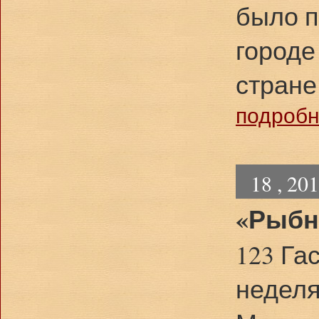
было п
городе
стране
подробне
18 , 20
«Рыбн
123 Га
неделя