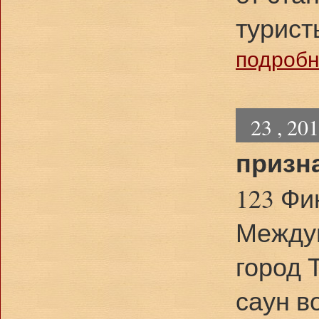
турист
подробне
23 , 20
призн
123 Фи
Междун
город 
саун в