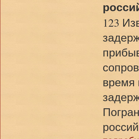
росси
123 Из
задерж
прибыв
сопров
время 
задерж
Погран
россий