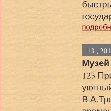
быстры
госуда
подробне
13 , 20
Музей 
123 Пр
уютный
В.А.Тр
времен