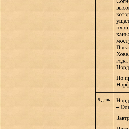
Согн
высо
кото
ущел
пло
кань
мост
Посл
Хове
года
Норд
По п
Норф
Норд
5 день
–
Ол
Завтр
Поез