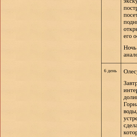
экск
пост
посе
подн
откр
его о
Ночь
анал
Олес
6 день
Завт
инте
дол
Горн
воды
устр
сдел
кото