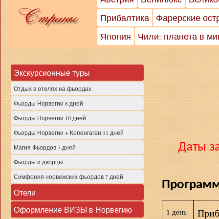
Прибалтика
Фарерские ост
Япония
Чили: планета в м
Экскурсионные туры
Отдых в отелях на фьордах
Фьорды Норвегии 8 дней
Фьорды Норвегии 10 дней
Фьорды Норвегии + Копенгаген 11 дней
Даты за
Магия Фьордов 7 дней
Фьорды и дворцы
Симфония норвежских фьордов 7 дней
Программ
Отели
Оформление ВИЗЫ в Норвегию
Приб
1 день