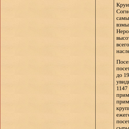
Круи
Согн
самы
взмы
Неро
высо
всег
насл
Посе
посе
до 1
увид
1147
прим
прим
круп
ежег
посе
сыры