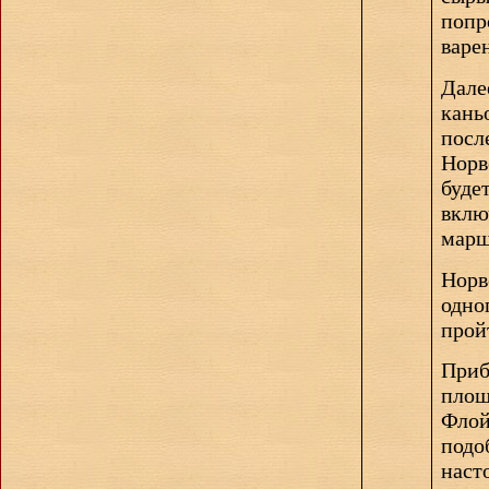
попр
варе
Дале
кань
посл
Норв
буде
вклю
марш
Норв
одно
прой
Приб
пло
Флои
подо
наст