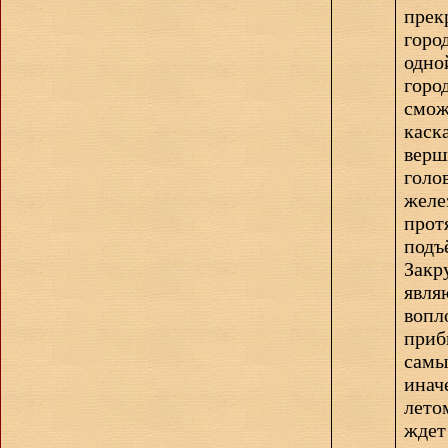
прек
горо
одно
горо
смож
каск
верш
голо
желе
прот
подъ
Закр
явля
вопл
приб
самы
инач
лето
ждет