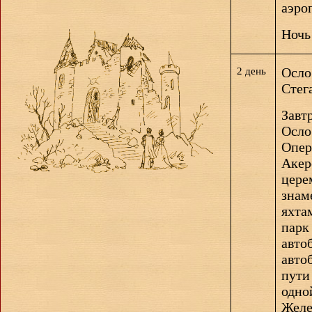
аэроп
Ночь
Осло
2 день
Стег
Завт
Осло
Опер
Акер
цере
знам
яхта
парк
авто
авто
пути
одно
Желе