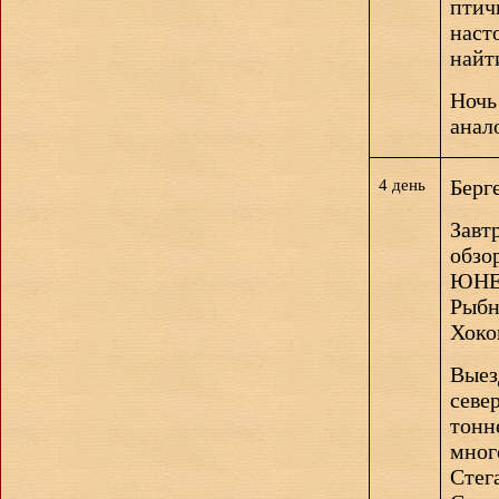
птич
наст
найт
Ночь
анал
Берг
4 день
Завт
обзо
ЮНЕ
Рыбн
Хоко
Выез
севе
тонн
мног
Стег