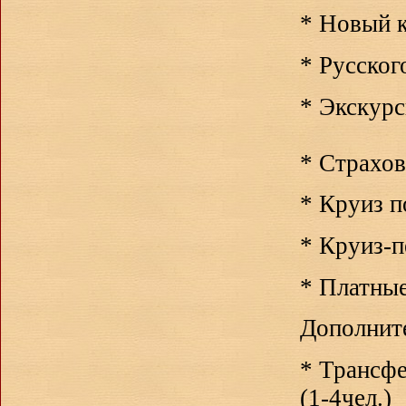
* Новый 
*
Русског
*
Экскурс
* Страхов
*
Круиз 
*
Круиз-п
*
Платные
Дополните
*
Трансфе
(1-4чел.)