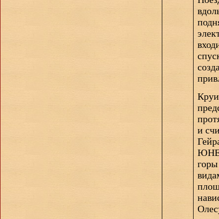
вдол
подн
элек
вход
спус
созд
прив
Круи
пред
прот
и сч
Гей
ЮНЕС
горы
вид
пло
нави
Олес