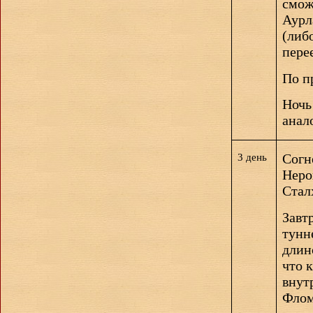
смож
Аурл
(либ
пере
По п
Ночь
анал
Согн
3 день
Неро
Стал
Завт
тунн
длин
что 
внут
Фло