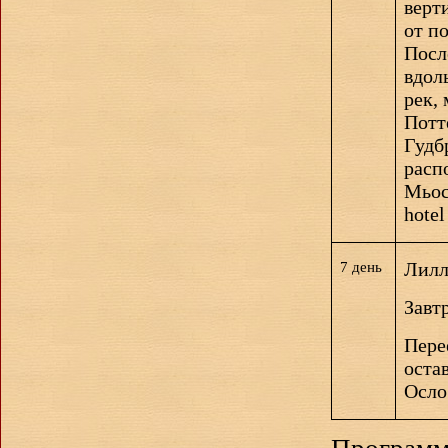
верт
от п
Посл
вдол
рек,
Потт
Гудб
расп
Мьос
hotel
Лилл
7 день
Завтр
Пере
оста
Осло 