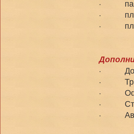
· паромL
· платн
· платн
Дополни
· Допол
· Транс
· Офор
· Стр
· Авиа