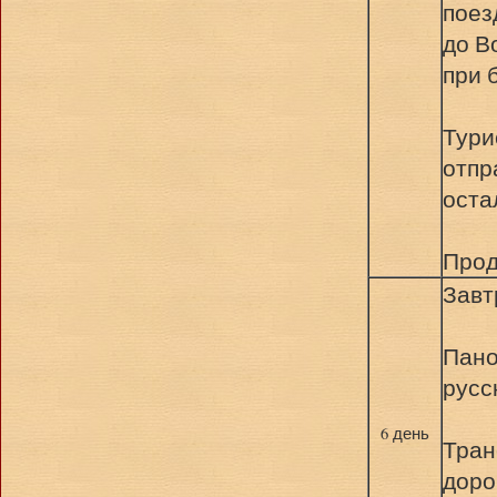
поез
до В
при 
Тури
отпр
оста
Прод
Завт
Пано
русс
6 день
Тран
доро