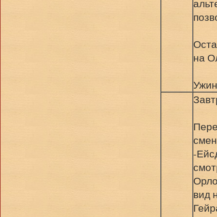
альт
позв
Оста
на О
Ужин
Завт
Пере
смен
-Ейс
смот
Орло
вид 
Гейр