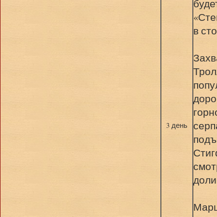
буде
«Сте
в ст
Захв
Трол
попу
доро
горн
серп
3 день
подъ
Стиг
смот
доли
Марш