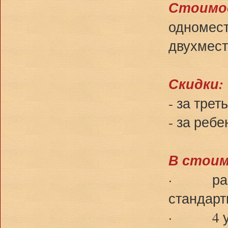
Стоимос
одномест
двухмест
Скидки:
- за трет
- за ребе
В стоим
· разме
стандарт
· 4 ужин