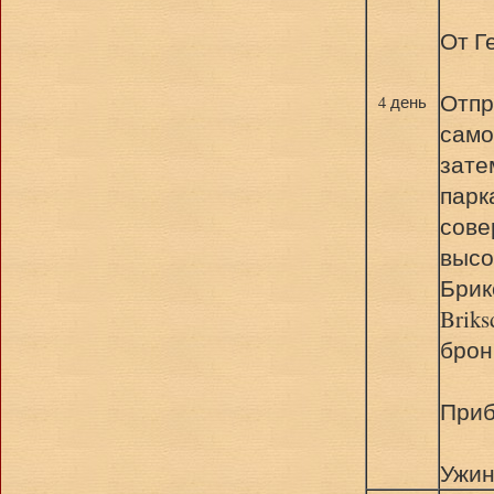
От Г
Отпр
4 день
само
зате
парк
сове
высо
Брик
Brik
брон
Приб
Ужин