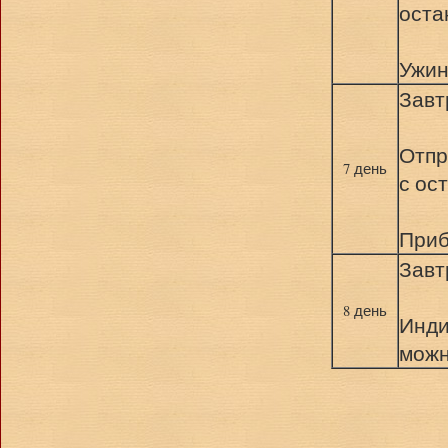
оста
Ужин
Завт
Отпр
7 день
с ос
Приб
Завт
8 день
Инди
можн