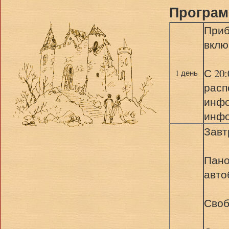
Програм
Приб
вклю
С 20
1 день
расп
инфо
инфо
Завт
Пано
авто
Своб