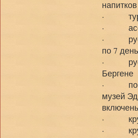
напитков
· турис
· ассис
· русск
по 7 ден
· русск
Бергене
· посещ
музей Эд
включен
· круиз
· круиз