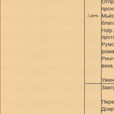
Отпр
прох
Мьёс
2 день
благ
году
прот
Румс
рома
Ринг
века.
Ужин
Завт
Пере
Довр