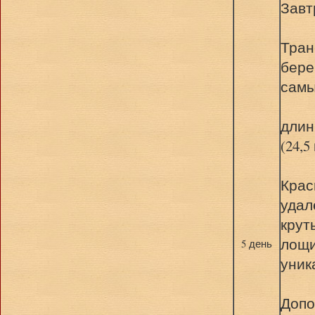
Завт
Тран
бере
сам
длин
(24,
Крас
удал
крут
лощи
5 день
уник
Допо