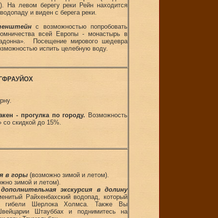
). На левом берегу реки Рейн находится
водопаду и виден с берега реки.
тенштейн
с возможностью попробовать
ломничества всей Европы - монастырь в
Мадонна». Посещение мирового шедевра
возможностью испить целебную воду.
НГФРАУЙОХ
рну.
кен - прогулка по городу.
Возможность
» со скидкой до 15%.
я в горы
(возможно зимой и летом).
жно зимой и летом).
,
дополнительная экскурсия в долину
енитый Райхенбахский водопад, который
м гибели Шерлока Холмса. Также Вы
вейцарии Штауббах и поднимитесь на