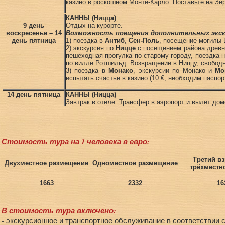
казино в роскошном Монте-Карло. Поставьте на Зе
КАННЫ (Ницца)
9 день
Отдых на курорте.
воскресенье – 14
Возможность поещения дополнительных экск
день пятница
1) поездка в
Антиб
,
Сен-Поль
, посещение могилы 
2) экскурсия по
Ницце
с посещением района древне
пешеходная прогулка по старому городу, поездка 
по вилле Ротшильд. Возвращение в Ниццу, свобод
3) поездка в
Монако
, экскурсии по Монако и
Мо
испытать счастье в казино (10 €, необходим паспор
14 день пятница
КАННЫ (Ницца)
Завтрак в отеле. Трансфер в аэропорт и вылет дом
Стоимость тура на 1 человека в евро:
Третий в
Двухместное размещение
Одноместное размещение
трёхместн
1663
2332
16
В стоимость тура включено:
- экскурсионное и транспортное обслуживание в соответствии 