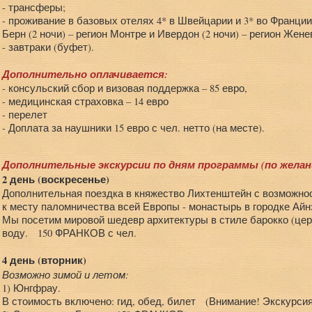
- трансферы;
- проживание в базовых отелях 4* в Швейцарии и 3* во Франции
Берн (2 ночи) – регион Монтре и Ивердон (2 ночи) – регион Женев
- завтраки (буфет).
Дополнительно оплачивается:
- консульский сбор и визовая поддержка – 85 евро,
- медицинская страховка – 14 евро
- перелет
- Доплата за наушники 15 евро с чел. нетто (на месте).
Дополнительные экскурсии по дням программы (по желан
2 день (воскресенье)
Дополнительная поездка в княжество Лихтенштейн с возможно
к месту паломничества всей Европы - монастырь в городке Ай
Мы посетим мировой шедевр архитектуры в стиле барокко (цер
воду. 150 ФРАНКОВ с чел.
4 день (вторник)
Возможно зимой и летом:
1) Юнгфрау.
В стоимость включено: гид, обед, билет (Внимание! Экскурсия