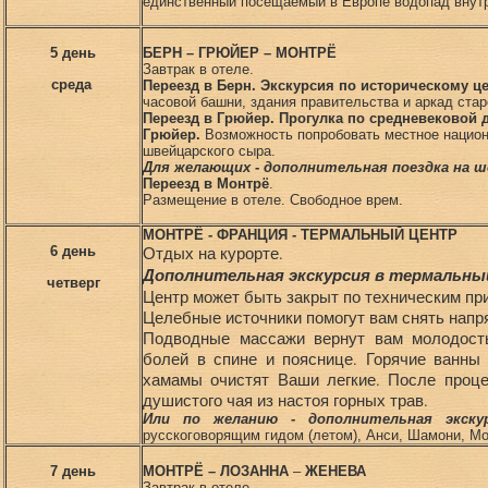
единственный посещаемый в Европе водопад внутр
5 день
БЕРН – ГРЮЙЕР – МОНТРЁ
Завтрак в отеле.
среда
Переезд в Берн. Экскурсия по историческому ц
часовой башни, здания правительства и аркад старо
Переезд в Грюйер. Прогулка по средневековой 
Грюйер.
Возможность попробовать местное национ
швейцарского сыра.
Для желающих - дополнительная поездка на ш
Переезд в Монтрё
.
Размещение в отеле. Свободное врем.
МОНТРЁ - ФРАНЦИЯ - ТЕРМАЛЬНЫЙ ЦЕНТР
6 день
Отдых на курорте.
Дополнительная экскурсия в термальный 
четверг
Центр может быть закрыт по техническим пр
Целебные источники помогут вам снять напр
Подводные массажи вернут вам молодость
болей в спине и пояснице. Горячие ванны
хамамы очистят Ваши легкие. После проце
душистого чая из настоя горных трав.
Или по желанию - дополнительная экск
русскоговорящим гидом (летом), Анси, Шамони, Мо
7 день
МОНТРЁ – ЛОЗАННА
–
ЖЕНЕВА
Завтрак в отеле.