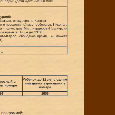
ро! Вдруг удача ждёт именно Вас!
урсий:
Шагала, экскурсия по Каннам
го поселения Симье, cобора cв. Николая,
на «полуостров Миллиардеров»! Экскурсия
ное время в Ницце
до 19:30
нте-
K
арло
, свободное время, Вы можете
т)
.
ой.
Ребенок до 12 лет с одним
зрослый в
или двумя взрослыми в
ом номере
номере
24
1606
с программой;