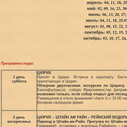
апрель: 04, 11, 18, 25
май: 02, 09, 16, 23, 30
июнь: 06, 13, 20, 27;
июль: 04, 11, 18, 25.0
август: 01, 08, 15, 22, 2
сентябрь: 05, 12, 19, 2
октябрь: 03, 10, 17, 24,
Программа тура:
ЦЮРИХ
1 день
Прилёт в Цюрих. Встреча в аэропорту. Бесп
суббота
прилетающих в Цюрих.
Обзорная двухчасовая экскурсия по Цюриху
с
Банхофштрассе, собора Фрауэнмюнстер (витр
возможен только, если собор открыт для посещ
Размещение в отеле (внимание! check in с 15.00 ча
Вечером свободное время.
2 день
ЦЮРИХ – ШТАЙН АМ РАЙН – РЕЙНСКИЙ ВОДОП
воскресенье
Переезд в Штайн-ам-Райн. Прогулка по Штайн-а
Германией), остановка у водопада Райнфаль – с