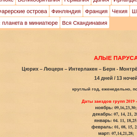
Фарерские острова
Финляндия
Франция
Чехия
Ш
: планета в миниатюре
Вся Скандинавия
АЛЫЕ ПАРУС
Цюрих – Люцерн – Интерлакен – Берн - Монтр
14 дней / 13 ноче
круглый год, еженедельно, п
Даты заездов групп 2019 -
ноябрь: 09,16,23,30;
декабрь: 07, 14, 21, 2
январь: 04. 11, 18,25
февраль: 01, 08, 15, 2
март: 07,14,21,28;