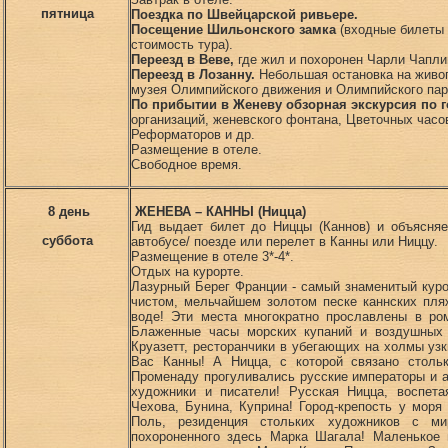
пятница
Поездка по Швейцарской ривьере.
Посещение Шильонского замка
(входные билеты 
стоимость тура).
Переезд в Веве,
где жил и похоронен Чарли Чапли
Переезд в Лозанну.
Небольшая остановка на живо
музея Олимпийского движения и Олимпийского пар
По прибытии в Женеву обзорная экскурсия
по 
организаций, женевского фонтана, Цветочных часов
Реформаторов и др.
Размещение в отеле.
Свободное время.
8 день
ЖЕНЕВА – КАННЫ (Ницца)
Гид выдает билет до Ниццы (Каннов) и объясня
суббота
автобусе/ поезде или перелет в Канны или Ниццу.
Размещение в отеле 3*-4*.
Отдых на курорте.
Лазурный Берег Франции - самый знаменитый куро
чистом, мельчайшем золотом песке каннских пля
воде! Эти места многократно прославлены в ро
Блаженные часы морских купаний и воздушных 
Круазетт, ресторанчики в убегающих на холмы уз
Вас Канны! А Ницца, с которой связано столь
Променаду прогуливались русские императоры и 
художники и писатели! Русская Ницца, воспета
Чехова, Бунина, Куприна! Город-крепость у моря 
Поль, резиденция стольких художников с м
похороненного здесь Марка Шагала! Маленькое 