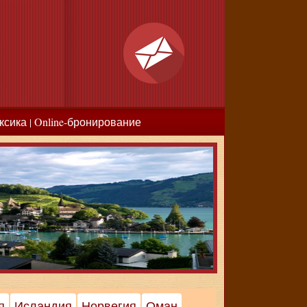
ксика
Online-бронирование
|
я
Исландия
Норвегия
Оман