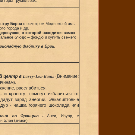
и горы Трумельбах.
ентру Берна
с осмотром Медвежьей ямы,
го города и др.
деревушке
,
в которой находится замок
альное блюдо – фондю и купить свежего
околадную фабрику в Брок.
центр в Lavey-Les-Bains
(Внимание!
ичинам).
яжение, расслабиться.
 и красоту, помогут избавиться от
 дадут заряд энергии. Эвкалиптовые
дур - чашка горячего шоколада или
урсия во Францию -
Анси, Ивуар, с
н Блан (зимой).