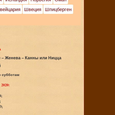
вейцария
Швеция
Шпицберген
А
ё – Женева – Канны или Ницца
й
о субботам
 2020:
8;
;
3;