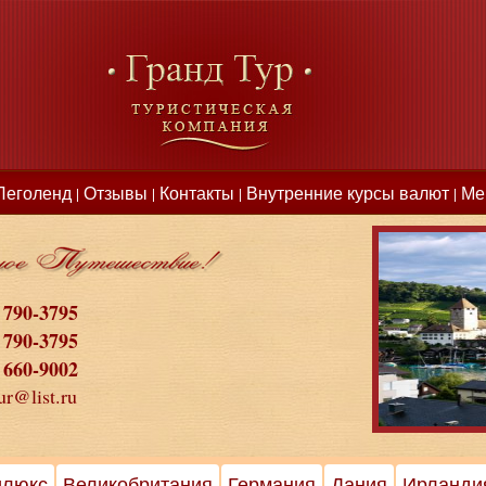
Леголенд
Отзывы
Контакты
Внутренние курсы валют
Ме
|
|
|
|
 790-3795
 790-3795
 660-9002
ur@list.ru
илюкс
Великобритания
Германия
Дания
Ирланди