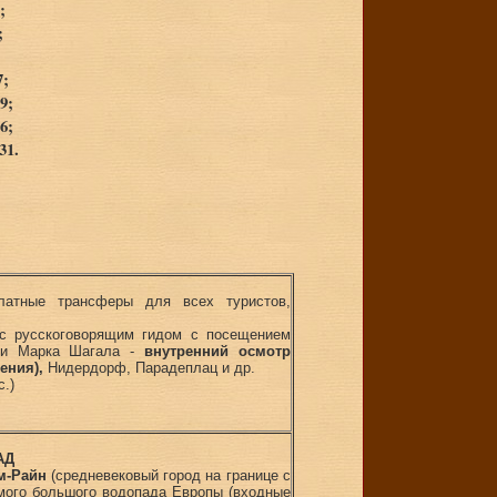
;
;
7;
9;
6;
31.
латные трансферы для всех туристов,
 русскоговорящим гидом с посещением
ажи Марка Шагала -
внутренний осмотр
ения),
Нидердорф, Парадеплац и др.
с.)
АД
м-Райн
(средневековый город на границе с
амого большого водопада Европы (входные