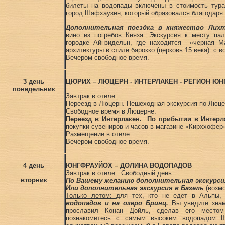
билеты на водопады включены в стоимость тура
город Шафхаузен, который образовался благодаря 
Дополнительная поездка в княжество Лих
вино из погребов Князя. Экскурсия к месту па
городке Айнзидельн, где находится «черная 
архитектуры в стиле барокко (церковь 15 века) с 
Вечером свободное время.
3 день
ЦЮРИХ – ЛЮЦЕРН - ИНТЕРЛАКЕН
- РЕГИОН Ю
понедельник
Завтрак в отеле.
Переезд в Люцерн. Пешеходная экскурсия по Люце
Свободное время в Люцерне.
Переезд в Интерлакен. По прибытии в Интерла
покупки сувениров и часов в магазине «Кирххофер
Размещение в отеле.
Вечером свободное время.
4 день
ЮНГФРАУЙОХ – ДОЛИНА ВОДОПАДОВ
Завтрак в отеле. Свободный день.
вторник
По Вашему желанию дополнительная экскурси
Или дополнительная экскурсия в Базель
(возмо
Только летом:
для тех, кто не едет в Альпы
водопадов и на озеро Бринц.
Вы увидите знам
прославил Конан Дойль, сделав его место
познакомитесь с самым высоким водопадом Ш