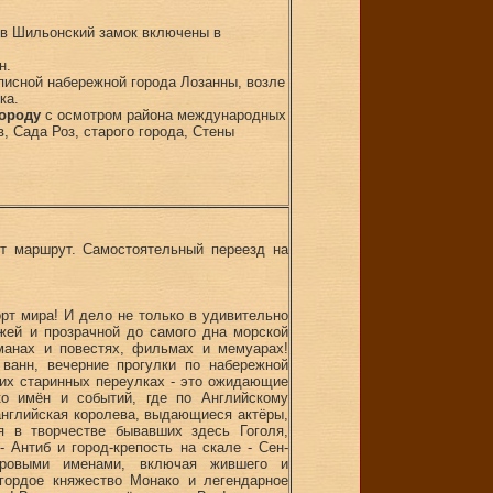
в Шильонский замок включены в
н.
писной набережной города Лозанны, возле
ка.
городу
с осмотром района международных
, Сада Роз, старого города, Стены
ет маршрут. Самостоятельный переезд на
рт мира! И дело не только в удивительно
жей и прозрачной до самого дна морской
манах и повестях, фильмах и мемуарах!
ванн, вечерние прогулки по набережной
ких старинных переулках - это ожидающие
ко имён и событий, где по Английскому
английская королева, выдающиеся актёры,
я в творчестве бывавших здесь Гоголя,
- Антиб и город-крепость на скале - Сен-
ировыми именами, включая жившего и
гордое княжество Монако и легендарное