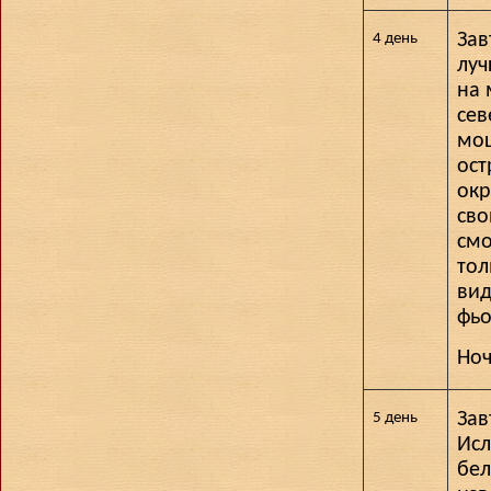
Зав
4 день
луч
на 
сев
мощ
ост
окр
сво
смо
тол
вид
фьо
Ноч
Зав
5 день
Исл
бе