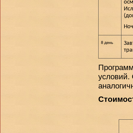
осм
Ис
(до
Ноч
Зав
8 день
тра
Программ
условий.
аналогич
Стоимост