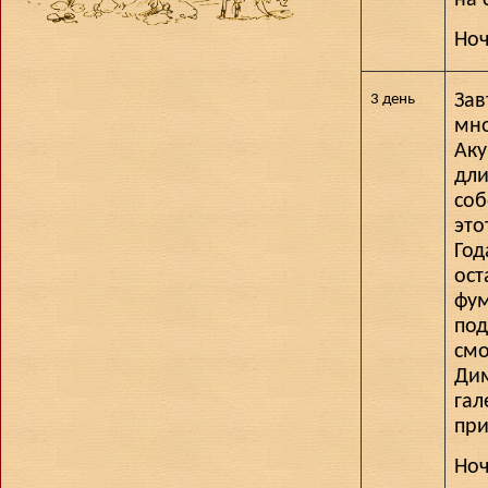
Ноч
Зав
3 день
мно
Ак
дли
соб
это
Год
ост
фум
под
смо
Ди
гал
при
Ноч