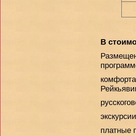
В стоимо
Размещени
программе
комфорта
Рейкьяви
русского
экскурси
платные 