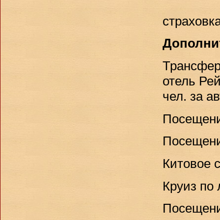
страховк
Дополнит
Трансфер 
отель Рей
чел. за ав
Посещени
Посещени
Китовое с
Круиз по 
Посещени