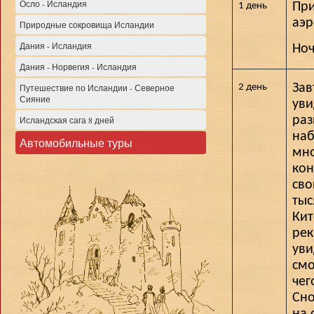
Осло - Исландия
При
1 день
аэр
Природные сокровища Исландии
Дания - Исландия
Ноч
Дания - Норвегия - Исландия
Зав
2 день
Путешествие по Исландии - Северное
Сияние
уви
раз
Исландская сага 8 дней
наб
Автомобильные туры
мно
ко
сво
тыс
Кит
рек
ув
смо
чег
Сн
на 