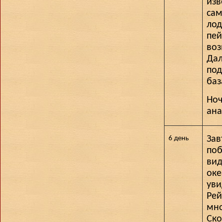
изв
сам
лод
пей
воз
Дал
под
баз
Ноч
ана
Зав
6 день
поб
вид
оке
уви
Рей
мно
Ско