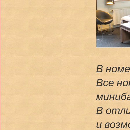
В ном
Все но
миниба
В отли
и возм