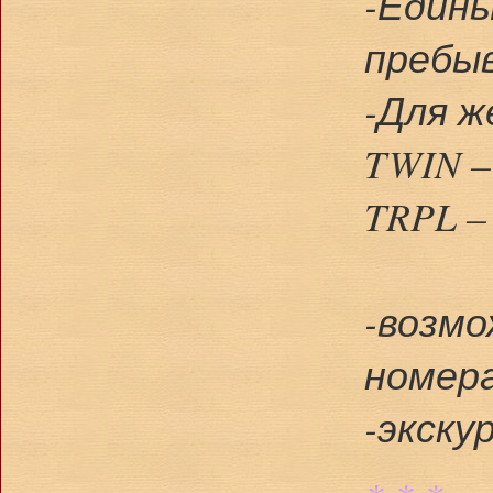
-Едины
пребыв
-Для ж
TWIN –
TRPL –
-
возмо
номер
-экску