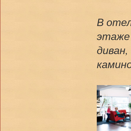
В отел
этаже 
диван,
камино