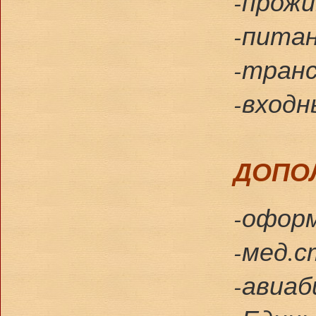
-прожи
-питан
-транс
-входн
ДОПО
-оформ
-мед.с
-авиаб