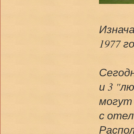
Изнача
1977 г
Сегодн
и 3 "л
могут 
с отел
Распо