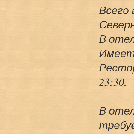
Всего 
Северн
В оте
Имеет
Рестор
23:30.
В отел
требу