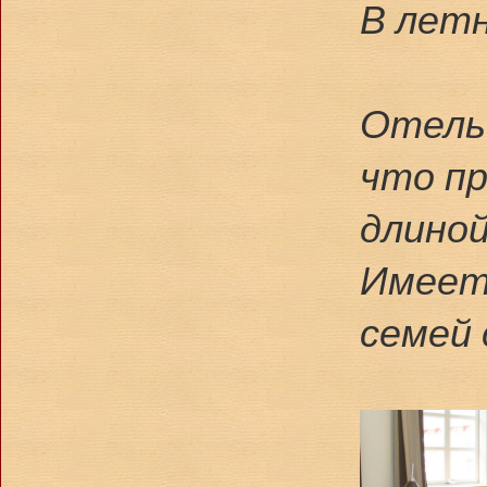
В летн
Отель 
что пр
длиной
Имеетс
семей 