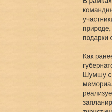
В рамках
командны
участник
природе,
подарки 
Как ране
губернат
Шумшу се
мемориал
реализуе
запланир
туристич