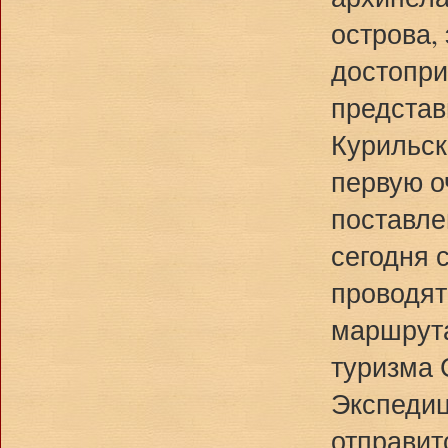
острова,
достопри
представ
Курильск
первую о
поставле
сегодня 
проводят
маршрута
туризма 
Экспедиц
отправит