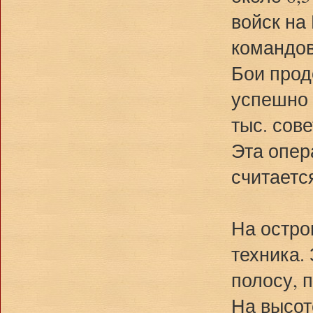
войск на 
командов
Бои прод
успешно 
тыс. сов
Эта опер
считаетс
На остро
техника.
полосу, 
На высот