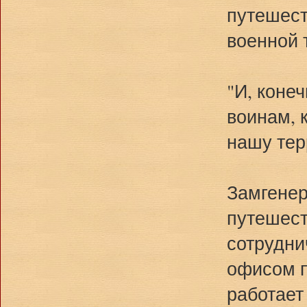
путешест
военной 
"И, коне
воинам, 
нашу тер
Замгенер
путешест
сотрудни
офисом п
работает