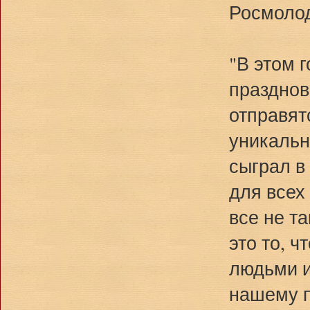
Росмоло
"В этом 
празднов
отправят
уникальн
сыграл в
для всех
все не т
это то, 
людьми и
нашему п