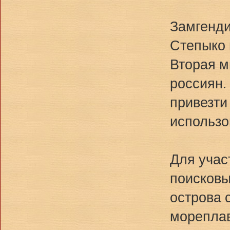
Замгенди
Степыко 
Вторая м
россиян.
привезти
использо
Для учас
поисковы
острова 
мореплав