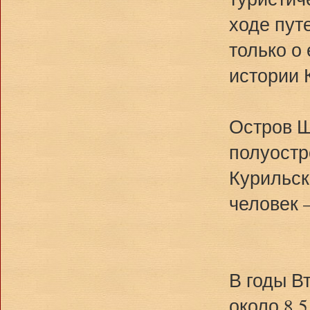
ходе пут
только о 
истории 
Остров Ш
полуостр
Курильск
человек 
В годы В
около 8,