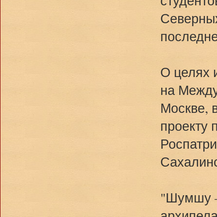
студенто
Северных
последне
О целях 
на Между
Москве, 
проекту 
Роспатри
Сахалинс
"Шумшу –
архипела