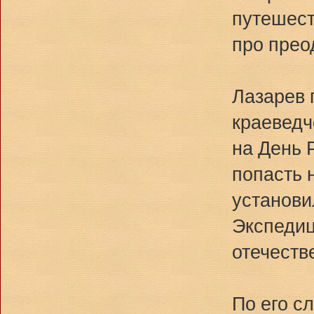
путешест
про прео
Лазарев 
краеведч
на День 
попасть 
установи
Экспедиц
отечеств
По его с