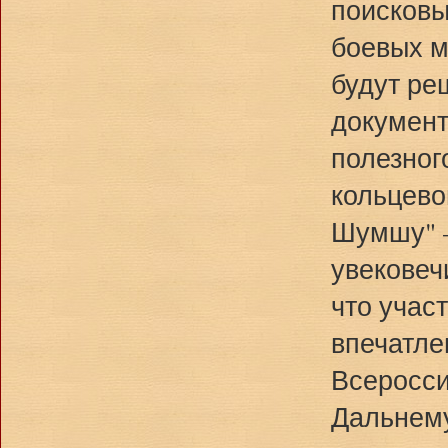
поисковы
боевых м
будут ре
документ
полезног
кольцево
Шумшу" –
увековеч
что учас
впечатле
Всеросси
Дальнему