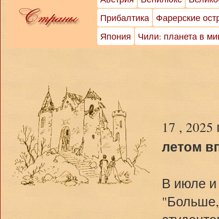
Прибалтика
Фарерские ост
Япония
Чили: планета в м
17 , 2025
летом в
В июле и
"Больше,