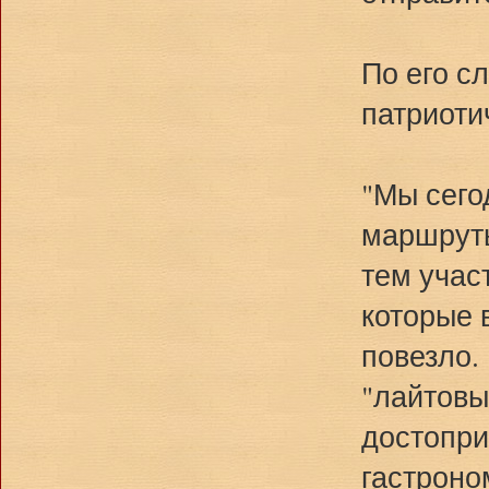
По его с
патриоти
"Мы сего
маршруты
тем учас
которые 
повезло.
"лайтовы
достопри
гастроно