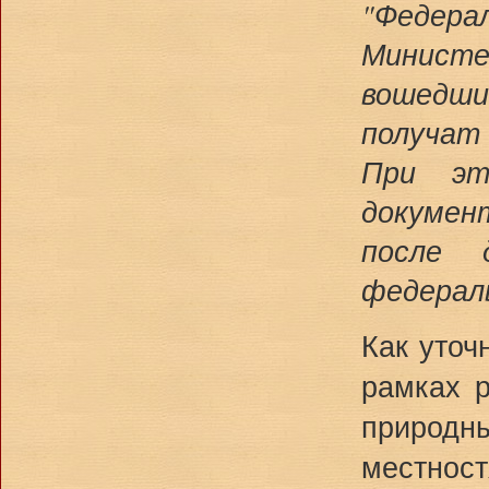
"Федер
Минист
вошедши
получат 
При эт
документ
после д
федерал
Как уточ
рамках 
природны
местностя