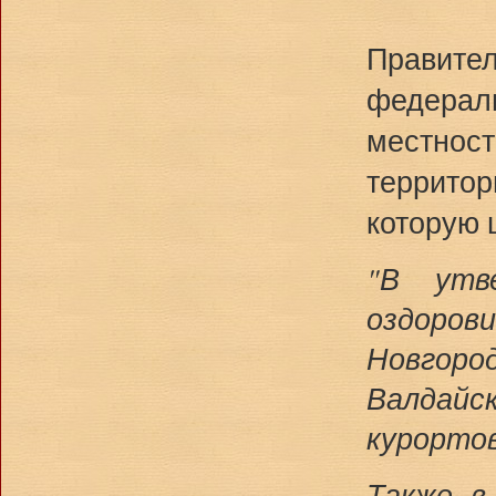
Правит
федерал
местнос
террито
которую 
"В утв
оздоро
Новгор
Валдайс
курортов
Также в