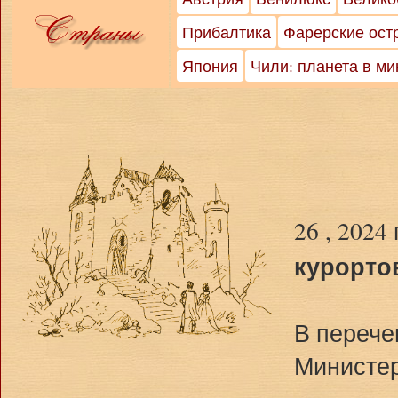
Прибалтика
Фарерские ост
Япония
Чили: планета в м
26 , 2024
курорто
В перече
Министер