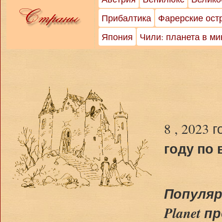
Прибалтика
Фарерские ост
Япония
Чили: планета в м
8 , 2023 
году по 
Популяр
Planet 