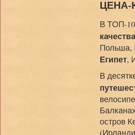
ЦЕНА-
В ТОП-10
качеств
Польша, 
Египет
, 
В десятк
путешес
велосипе
Балканах
остров К
(Ирланди