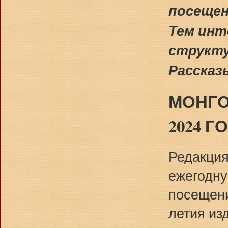
посещен
Тем инт
структу
Рассказ
МОНГО
2024 Г
Редакция
ежегодну
посещени
летия из