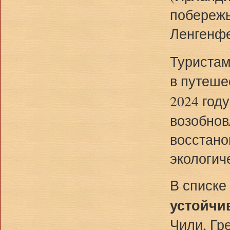
побережь
Ленгенфе
Туристам
в путеше
2024 год
возобнов
восстано
экологич
В списке
устойчи
Чили, Гр