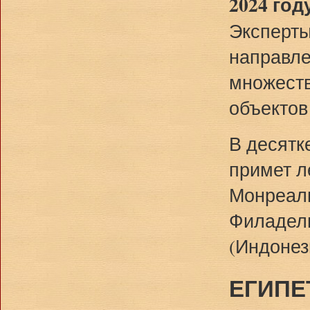
2024 год
Эксперты
направле
множеств
объектов
В десятк
примет л
Монреаль
Филадель
(Индонез
ЕГИПЕ