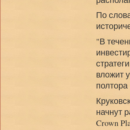
По слова
историч
"В тече
инвести
стратег
вложит у
полтора 
Круковск
начнут ра
Crown Pl