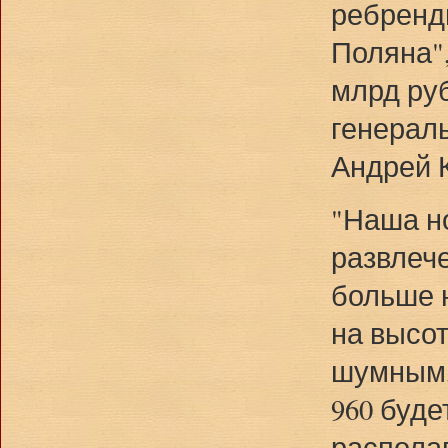
ребренди
Поляна",
млрд ру
генерал
Андрей 
"Наша н
развлече
больше 
на высот
шумным,
960 буде
располаг