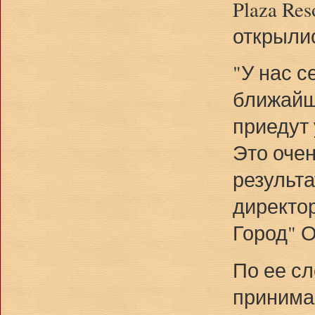
Plaza Re
открылис
"У нас с
ближайш
приедут 
Это оче
результа
директор
Город" 
По ее сл
принимая