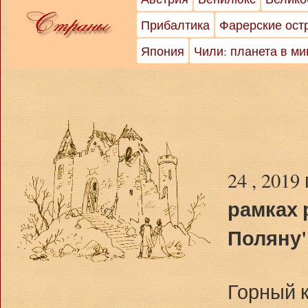
Прибалтика
Фарерские ост
Япония
Чили: планета в м
24 , 2019
рамках 
Поляну
Горный к