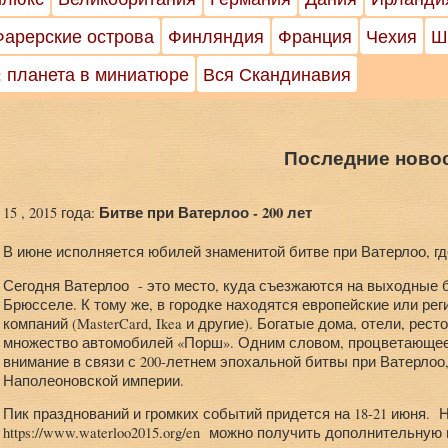
Фарерские острова
Финляндия
Франция
Чехия
Ш
: планета в миниатюре
Вся Скандинавия
Последние ново
Битве при Ватерлоо - 200 лет
15 , 2015 года:
В июне исполняется юбилей знаменитой битве при Ватерлоо, г
Сегодня Ватерлоо - это место, куда съезжаются на выходные
Брюсселе. К тому же, в городке находятся европейские или р
компаний (MasterCard, Ikea и другие). Богатые дома, отели, рес
множество автомобилей «Порш». Одним словом, процветающее
внимание в связи с 200-летнем эпохальной битвы при Ватерлоо
Наполеоновской империи.
Пик празднований и громких событий придется на 18-21 июня
https://www.waterloo2015.org/en можно получить дополнительну