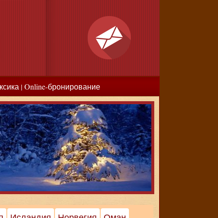
ксика
Online-бронирование
|
я
Исландия
Норвегия
Оман