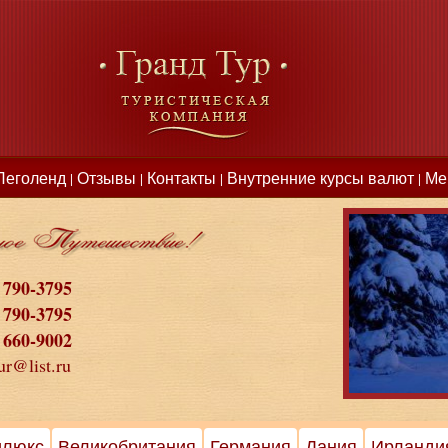
Леголенд
Отзывы
Контакты
Внутренние курсы валют
Ме
|
|
|
|
 790-3795
 790-3795
 660-9002
ur@list.ru
илюкс
Великобритания
Германия
Дания
Ирланди