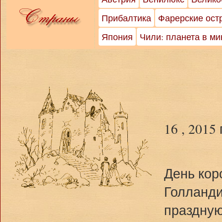
Прибалтика
Фарерские ост
Япония
Чили: планета в м
16 , 2015
День кор
Голланди
праздную