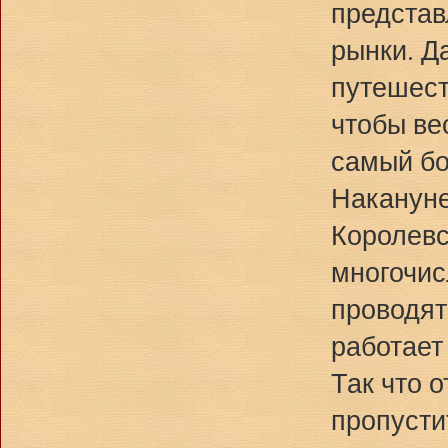
представ
рынки. Д
путешест
чтобы ве
самый бо
Накануне
Королевс
многочис
проводят
работает
Так что 
пропусти