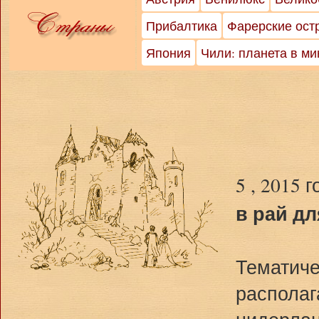
Прибалтика
Фарерские ост
Япония
Чили: планета в м
5 , 2015 
в рай дл
Тематиче
располаг