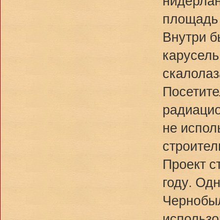
нидерлан
площадь 
Внутри 
карусель
скалолаз
Посетите
радиацио
не испол
строител
Проект с
году. Одн
Чернобыл
использо