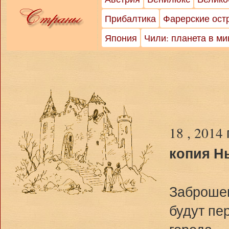
Прибалтика
Фарерские ост
Япония
Чили: планета в м
18 , 2014
копия Н
Заброшен
будут пе