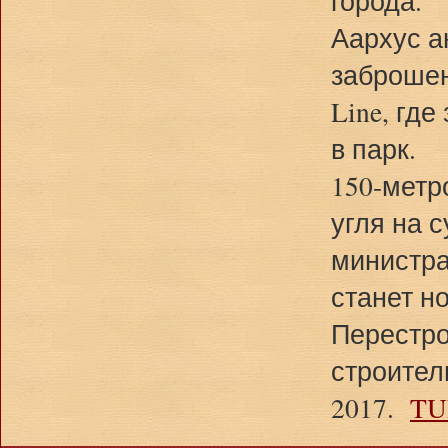
города.
Аархус а
заброшен
Line, гд
в парк.
150-метр
угля на 
министра
станет н
Перестро
строител
2017.
TU