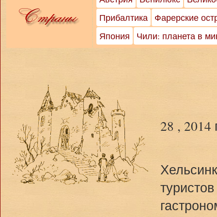
Прибалтика
Фарерские ост
Япония
Чили: планета в м
28 , 2014
Хельсинк
туристов
гастроно