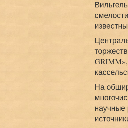
Вильгель
смелости
известны
Централ
торжеств
GRIMM», 
кассельск
На обшир
многочис
научные 
источник