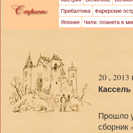
Прибалтика
Фарерские ост
Япония
Чили: планета в м
20 , 2013
Кассель 
Прошло у
сборник 