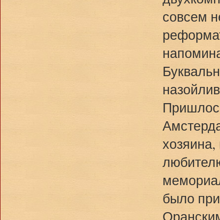
совсем н
реформат
напомин
Буквальн
назойлив
Пришлось
Амстерда
хозяина,
любителю
мемориал
было при
Оранским