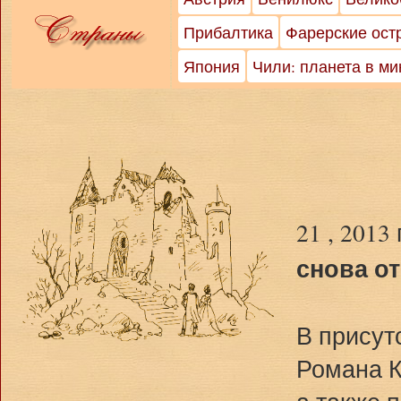
Прибалтика
Фарерские ост
Япония
Чили: планета в м
21 , 2013
снова о
В присут
Романа К