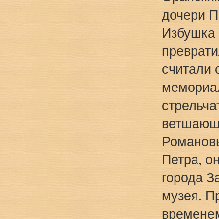
дочери П
Избушка 
преврати
считали 
мемориал
стрельча
ветшающе
Романовы
Петра, о
города З
музея. П
временем