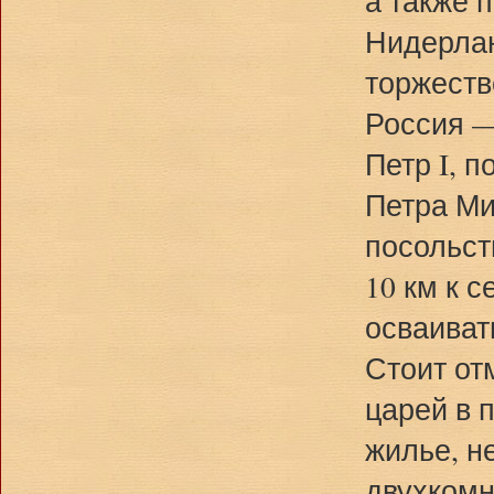
а также 
Нидерлан
торжеств
Россия —
Петр I, 
Петра Ми
посольст
10 км к 
осваиват
Стоит от
царей в 
жилье, н
двухкомн