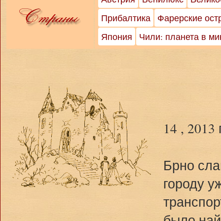
Прибалтика
Фарерские ост
Япония
Чили: планета в м
14 , 2013
Брно сла
городу у
транспор
было най