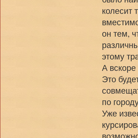
колесит 
вместимо
он тем, 
различны
этому тр
А вскоре
Это буде
совмещат
по городу
Уже изве
курсиров
возможно