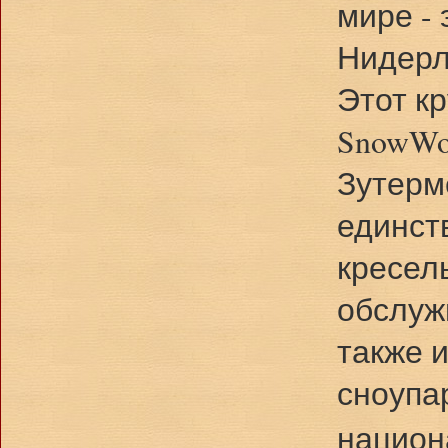
мире -
Нидерл
Этот к
SnowWo
Зутерм
единст
кресел
обслуж
также 
сноупа
национ