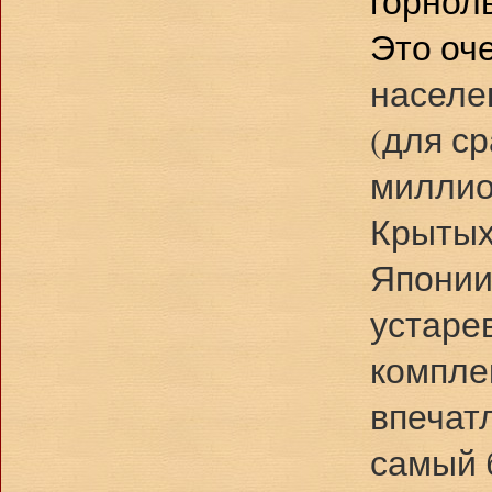
горнол
Это оч
населе
(для с
миллио
Крытых
Японии
устарев
компле
впечат
самый 