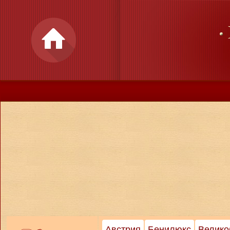
Австрия
Бенилюкс
Велико