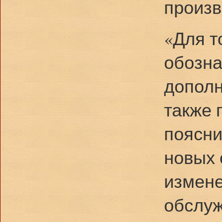
произв
«Для т
обозна
дополн
также 
поясни
новых 
измене
обслуж