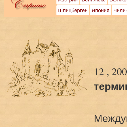
Шпицберген
Япония
Чили:
12 , 20
терми
Между