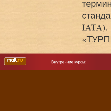
термин
станда
«ТУР
Внутренние курсы: