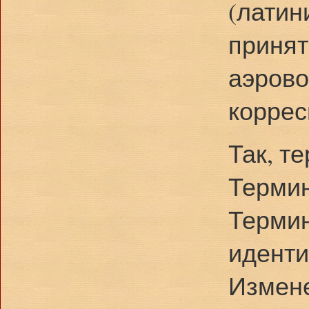
(латин
принят
аэрово
коррес
Так, т
Термин
Термин
иденти
Измене