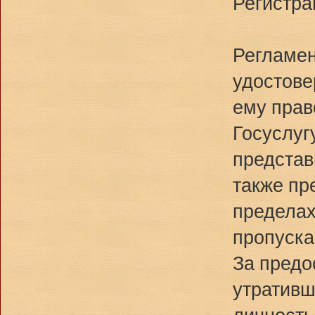
Регистра
Регламен
удостове
ему прав
Госуслуг
представ
также пр
пределах 
пропуска
За предо
утративш
личность