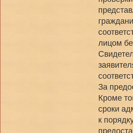
представ
граждани
соответс
лицом бе
Свидетел
заявител
соответс
За предо
Кроме то
сроки ад
к порядк
предоста