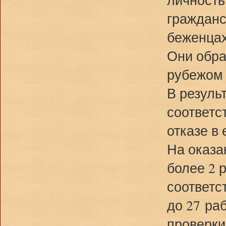
гражданс
беженцах
Они обра
рубежом 
В резуль
соответс
отказе в 
На оказа
более 2 
соответс
до 27 ра
проверки