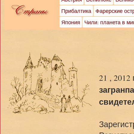
Прибалтика
Фарерские ост
Япония
Чили: планета в м
21 , 2012
загранп
свидете
Зарегист