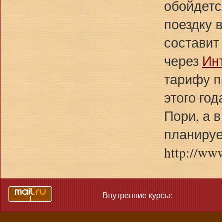
обойдетс
поездку 
составит
через
Ин
тарифу п
этого го
Пори, а 
планируе
http://ww
Внутренние курсы: