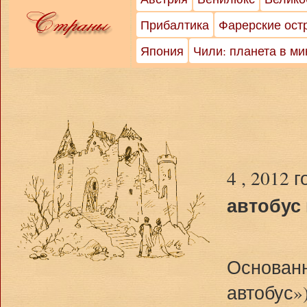
Прибалтика
Фарерские ост
Япония
Чили: планета в м
4 , 2012 
автобус
Основанн
автобус»