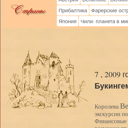
Прибалтика
Фарерские ост
Япония
Чили: планета в м
7 , 2009 
Букинге
Ве
Королева
экскурсии п
Финансовые 