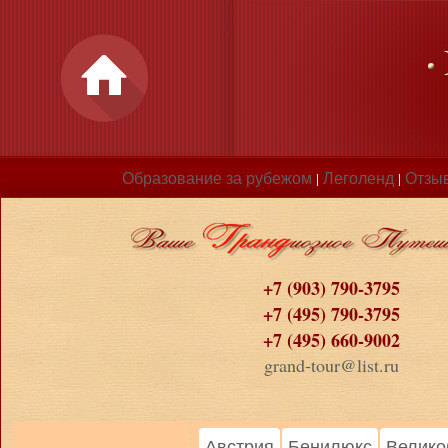
Образование за рубежом
Леголенд
Отзы
|
|
+7 (903) 790-3795
+7 (495) 790-3795
+7 (495) 660-9002
grand-tour@list.ru
Австрия
Бенилюкс
Велико