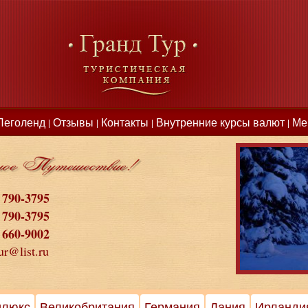
Леголенд
Отзывы
Контакты
Внутренние курсы валют
Ме
|
|
|
|
 790-3795
 790-3795
 660-9002
ur@list.ru
илюкс
Великобритания
Германия
Дания
Ирланди