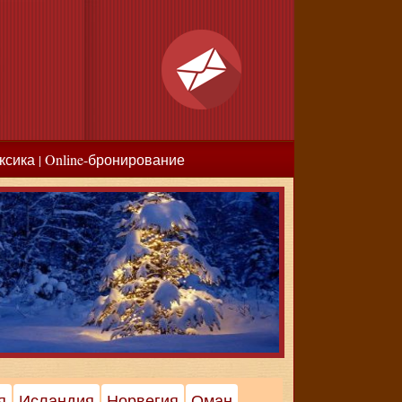
ксика
Online-бронирование
|
я
Исландия
Норвегия
Оман