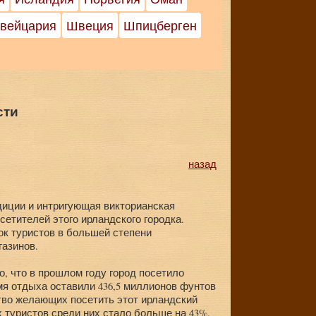
вейцария
Швеция
Шпицберген
сти
назад
диции и интригующая викторианская
сетителей этого ирландского городка.
ок туристов в большей степени
газинов.
, что в прошлом году город посетило
емя отдыха оставили 436,5 миллионов фунтов
ство желающих посетить этот ирландский
х туристов среди них стало больше на 43%.