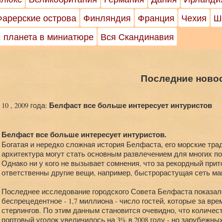
Фарерские острова
Финляндия
Франция
Чехия
Ш
: планета в миниатюре
Вся Скандинавия
Последние ново
Белфаст все больше интересует интуристов
10 , 2009 года:
Белфаст все больше интересует интуристов.
Богатая и нередко сложная история Белфаста, его морские тра
архитектура могут стать основным развлечением для многих по
Однако ни у кого не вызывает сомнения, что за рекордный прит
ответственны другие вещи, например, быстрорастущая сеть ма
Последнее исследование городского Совета Белфаста показало
беспрецедентное - 1,7 миллиона - число гостей, которые за вр
стерлингов. По этим данным становится очевидно, что количе
портовый уголок увеличилось на 3% в 2008 году - но зарубежны