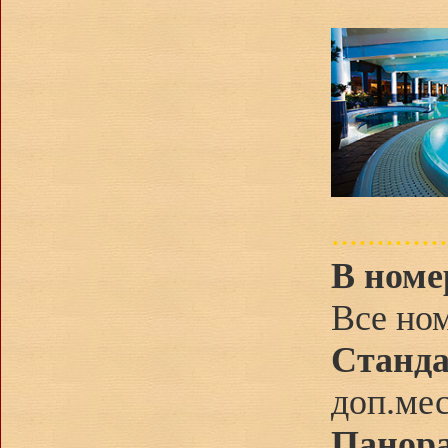
.............
В номе
Все ном
Cтанда
доп.мес
Панор