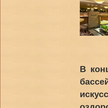
В кон
бассе
искус
оздор