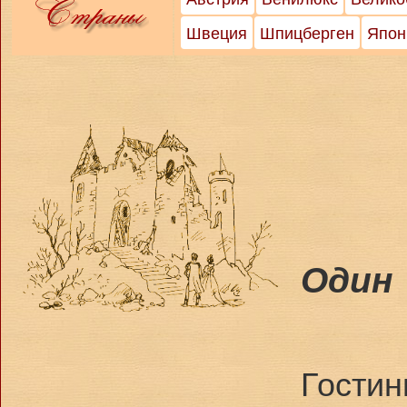
Швеция
Шпицберген
Япон
Один 
Гостин