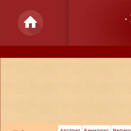
Австрия
Бенилюкс
Велико