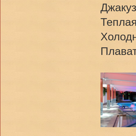
Джакуз
Теплая
Холодн
Плават