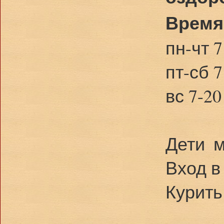
Время
пн-чт 7
пт-сб 7
вс 7-20
Дети м
Вход в
Курить