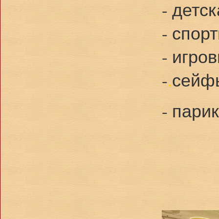
- детс
- спор
- игро
-
.
сей
- пари