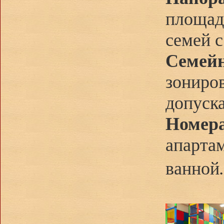
площад
семей с
Семей
зониро
допуска
Номер
апартам
ванной
.