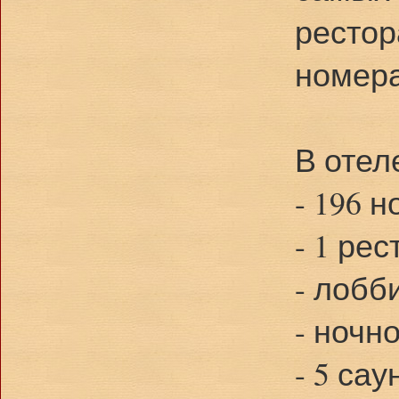
рестор
номера
В отел
- 196 
- 1 ре
- лобб
- ночн
- 5 сау