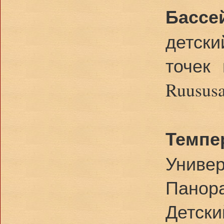
Басс
детски
точек 
Ruusus
Темпе
Универ
Панора
Детски