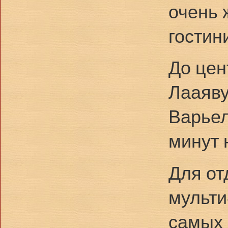
очень 
гостин
До цен
Лааяву
Варьел
минут 
Для от
мульти
самых 